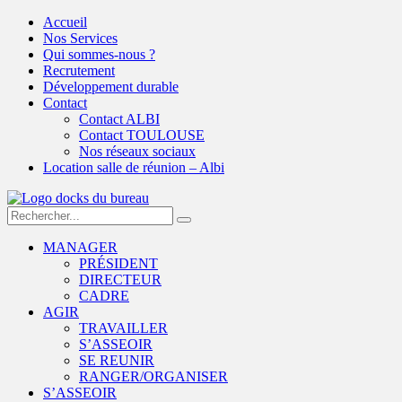
Skip
Accueil
to
Nos Services
content
Qui sommes-nous ?
Recrutement
Développement durable
Contact
Contact ALBI
Contact TOULOUSE
Nos réseaux sociaux
Location salle de réunion – Albi
Search
for:
MANAGER
PRÉSIDENT
DIRECTEUR
CADRE
AGIR
TRAVAILLER
S’ASSEOIR
SE REUNIR
RANGER/ORGANISER
S’ASSEOIR